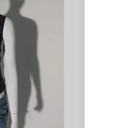
développant une prat
coalition, de manière
existe par nécessité
réflexion sur l’artisa
cherche à se positio
contradictions des g
individualisant des p
contrefaçon. L’estamp
l’exploration, l’inté
production à huit m
Inner Light a été fo
Coussée (1994, Belg
(1992, Suisse).
€
40,00