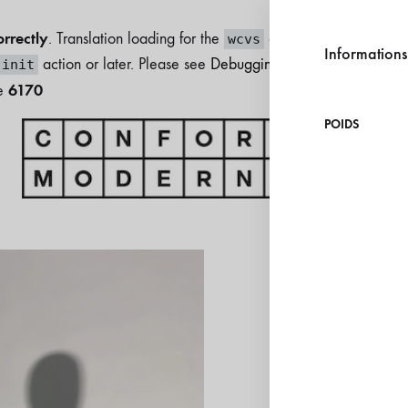
orrectly
. Translation loading for the
domain was triggered t
wcvs
Information
action or later. Please see
Debugging in WordPress
for mo
init
6170
ne
POIDS
Boutique
du
Accueil
Mode & Access
Confort
Moderne
INNER LI
S
Inner Light est un col